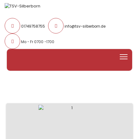
01749758755
info@tsv-silberborn.de
Mo - Fr 0700 -1700