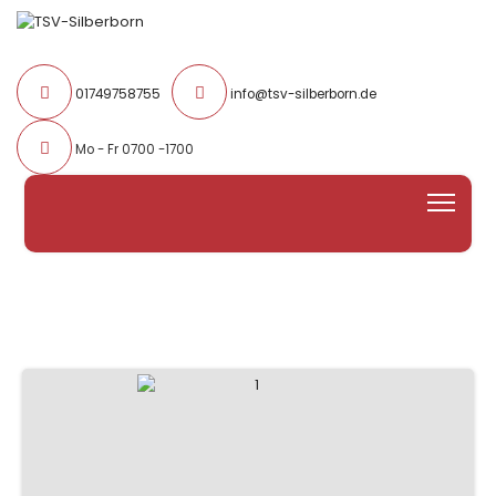
01749758755
info@tsv-silberborn.de
Mo - Fr 0700 -1700