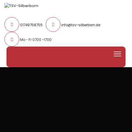
01749758755
info@tsv-silberborn.de
Mo - Fr 0700 -1700