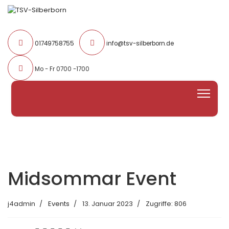
01749758755
info@tsv-silberborn.de
Mo - Fr 0700 -1700
Midsommar Event
j4admin
Events
13. Januar 2023
Zugriffe: 806