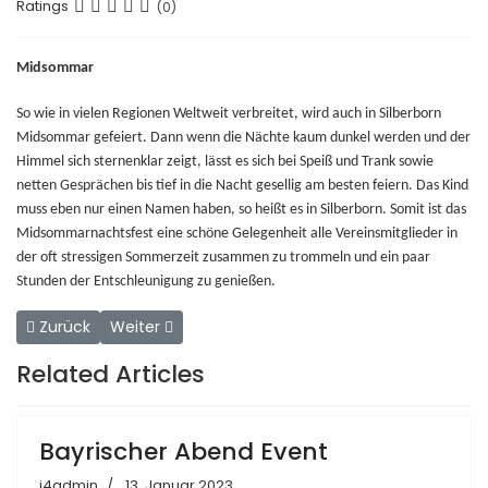
Ratings
(0)
Midsommar
So wie in vielen Regionen Weltweit verbreitet, wird auch in Silberborn
Midsommar gefeiert. Dann wenn die Nächte kaum dunkel werden und der
Himmel sich sternenklar zeigt, lässt es sich bei Speiß und Trank sowie
netten Gesprächen bis tief in die Nacht gesellig am besten feiern. Das Kind
muss eben nur einen Namen haben, so heißt es in Silberborn. Somit ist das
Midsommarnachtsfest eine schöne Gelegenheit alle Vereinsmitglieder in
der oft stressigen Sommerzeit zusammen zu trommeln und ein paar
Stunden der Entschleunigung zu genießen.
Vorheriger Beitrag: Kinderkarneval Event
Nächster Beitrag: Grühkohlwanderung Event
Zurück
Weiter
Related Articles
Bayrischer Abend Event
j4admin
13. Januar 2023