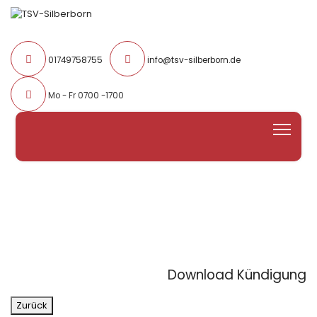
01749758755
info@tsv-silberborn.de
Mo - Fr 0700 -1700
Download Kündigung
Zurück